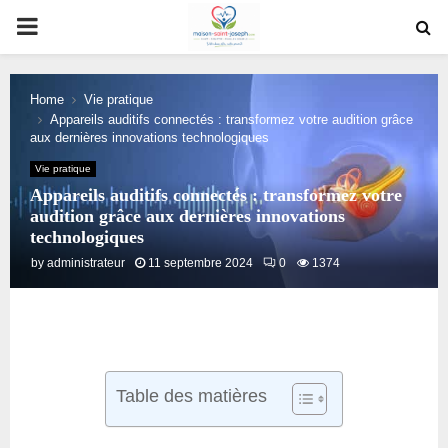
PRIMARY
MENU
Home
Vie pratique
Appareils auditifs connectés : transformez votre audition grâce
aux dernières innovations technologiques
Vie pratique
Appareils auditifs connectés : transformez votre
audition grâce aux dernières innovations
technologiques
by
administrateur
11 septembre 2024
0
1374
Table des matières