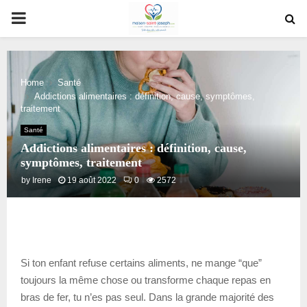
PRIMARY
MENU
Home
Santé
Addictions alimentaires : définition, cause, symptômes,
traitement
Santé
Addictions alimentaires : définition, cause,
symptômes, traitement
by
Irene
19 août 2022
0
2572
Si ton enfant refuse certains aliments, ne mange “que”
toujours la même chose ou transforme chaque repas en
bras de fer, tu n’es pas seul. Dans la grande majorité des