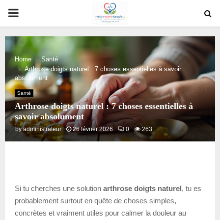
PRIMARY
MENU
Home
Santé
Arthrose doigts naturel : 7 choses essentielles à savoir
absolument
Santé
Arthrose doigts naturel : 7 choses essentielles à
savoir absolument
by
administrateur
26 février 2026
0
263
Si tu cherches une solution
arthrose doigts naturel
, tu es
probablement surtout en quête de choses simples,
concrètes et vraiment utiles pour calmer la douleur au