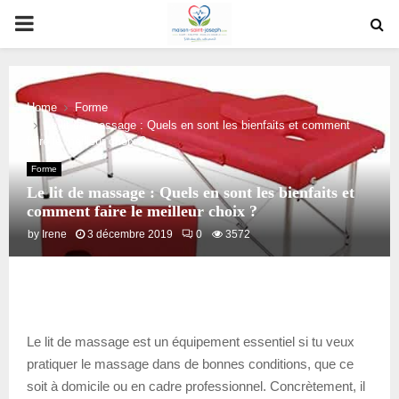
PRIMARY
MENU
Home
Forme
Le lit de massage : Quels en sont les bienfaits et comment
faire le meilleur choix ?
Forme
Le lit de massage : Quels en sont les bienfaits et
comment faire le meilleur choix ?
by
Irene
3 décembre 2019
0
3572
Le lit de massage est un équipement essentiel si tu veux
pratiquer le massage dans de bonnes conditions, que ce
soit à domicile ou en cadre professionnel. Concrètement, il