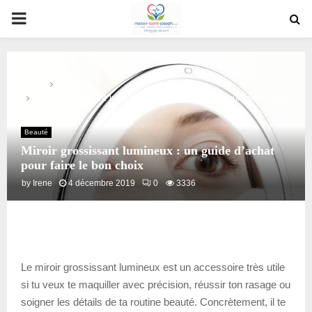
PRIMARY
MENU
Home
Beauté
Miroir grossissant lumineux : un guide d’achat pour faire le bon
choix
Beauté
Miroir grossissant lumineux : un guide d’achat
pour faire le bon choix
by
Irene
4 décembre 2019
0
3336
Le miroir grossissant lumineux est un accessoire très utile
si tu veux te maquiller avec précision, réussir ton rasage ou
soigner les détails de ta routine beauté. Concrètement, il te