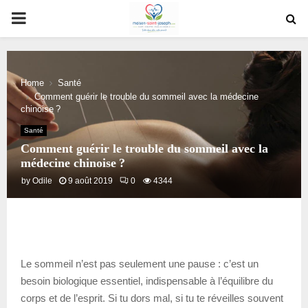
PRIMARY
MENU
Home
Santé
Comment guérir le trouble du sommeil avec la médecine
chinoise ?
Santé
Comment guérir le trouble du sommeil avec la
médecine chinoise ?
by
Odile
9 août 2019
0
4344
Le sommeil n’est pas seulement une pause : c’est un
besoin biologique essentiel, indispensable à l’équilibre du
corps et de l’esprit. Si tu dors mal, si tu te réveilles souvent