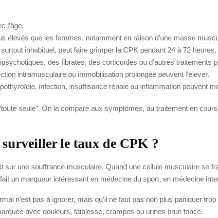
c l’âge.
us élevés que les femmes, notamment en raison d’une masse muscul
surtout inhabituel, peut faire grimper la CPK pendant 24 à 72 heures,
tipsychotiques, des fibrates, des corticoïdes ou d’autres traitement
ection intramusculaire ou immobilisation prolongée peuvent l’élever.
othyroïdie, infection, insuffisance rénale ou inflammation peuvent modi
“toute seule”. On la compare aux symptômes, au traitement en cours, à 
 surveiller le taux de CPK ?
r tôt sur une souffrance musculaire. Quand une cellule musculaire se f
ait un marqueur intéressant en médecine du sport, en médecine inter
ormal n’est pas à ignorer, mais qu’il ne faut pas non plus paniquer tr
marquée avec douleurs, faiblesse, crampes ou urines brun foncé.