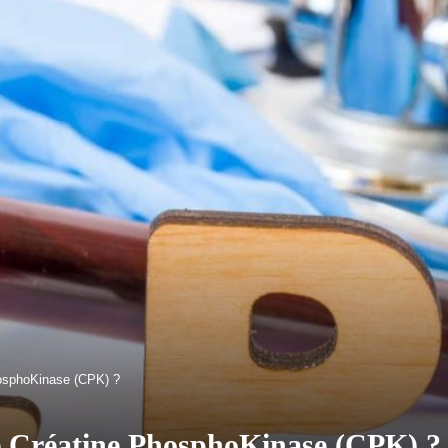
hosphoKinase (CPK) ?
de Créatine PhosphoKinase (CPK) ?