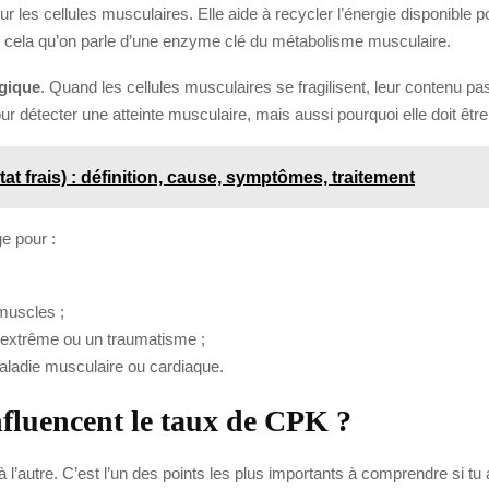
r les cellules musculaires. Elle aide à recycler l’énergie disponible
r cela qu’on parle d’une enzyme clé du métabolisme musculaire.
gique
. Quand les cellules musculaires se fragilisent, leur contenu pa
 détecter une atteinte musculaire, mais aussi pourquoi elle doit êtr
tat frais) : définition, cause, symptômes, traitement
e pour :
 muscles ;
 extrême ou un traumatisme ;
maladie musculaire ou cardiaque.
influencent le taux de CPK ?
’autre. C’est l’un des points les plus importants à comprendre si tu a