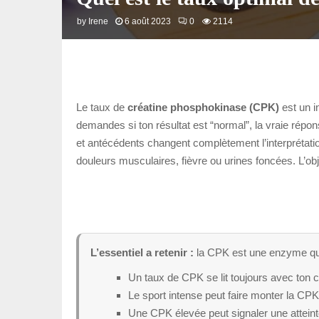
by
Irene
6 août 2023
0
2114
Le taux de
créatine phosphokinase (CPK)
est un i
demandes si ton résultat est “normal”, la vraie ré
et antécédents changent complètement l’interprétati
douleurs musculaires, fièvre ou urines foncées. L’obj
L’essentiel a retenir :
la CPK est une enzyme qui
Un taux de CPK se lit toujours avec ton c
Le sport intense peut faire monter la CPK
Une CPK élevée peut signaler une attein