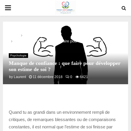
PRIMARY
MENU
Home
Psychologie
Manque de confiance : que faire pour développer son estime de
soi ?
Psychologie
Manque de confiance : que faire pour développer
son estime de soi ?
by
Laurent
11 décembre 2018
0
6421
Quand tu as grandi dans un environnement rempli de
critiques, de remarques blessantes ou de comparaisons
constantes, il est normal que l’estime de soi finisse par