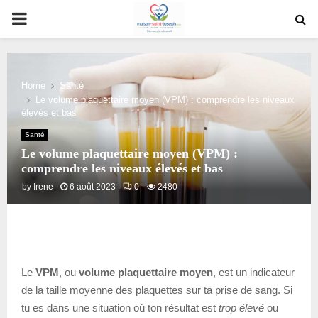
PRIMARY
MENU
Home
Santé
Le volume plaquettaire moyen (VPM) : comprendre les niveaux
élevés et bas
Santé
Le volume plaquettaire moyen (VPM) :
comprendre les niveaux élevés et bas
by
Irene
6 août 2023
0
2480
Le
VPM
, ou
volume plaquettaire moyen
, est un indicateur
de la taille moyenne des plaquettes sur ta prise de sang. Si
tu es dans une situation où ton résultat est
trop élevé
ou