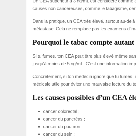
Un CEA supérieur à 3 ng/mL est considéré comme élevé
causes non cancéreuses, comme le tabagisme, certaine
Dans la pratique, un CEA très élevé, surtout au-del
métastase. Cela ne remplace pas les examens d’image
Pourquoi le tabac compte autant
Si tu fumes, ton CEA peut être plus élevé même san
jusqu’à moins de 5 ng/mL. C’est une information import
Concrètement, si ton médecin ignore que tu fumes, il 
médicale utile pour éviter une mauvaise lecture du te
Les causes possibles d’un CEA él
cancer colorectal ;
cancer du pancréas ;
cancer du poumon ;
cancer du sein ;