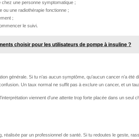
té chez une personne symptomatique ;
ie ou une radiothérapie fonctionne ;
tement ;
commencer le suivi.
ments choisir pour les utilisateurs de pompe à insuline ?
ation générale. Si tu n’as aucun symptôme, qu’aucun cancer n’a été di
a confusion. Un taux normal ne suffit pas à exclure un cancer, et un tau
interprétation viennent d’une attente trop forte placée dans un seul ch
éalisée par un professionnel de santé. Si tu redoutes le geste, rassu