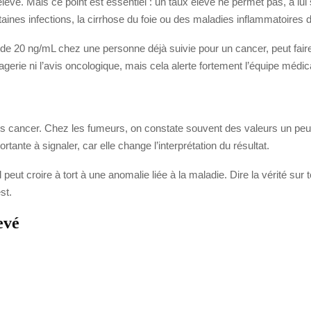
. Mais ce point est essentiel : un taux élevé ne permet pas, à lui s
s infections, la cirrhose du foie ou des maladies inflammatoires de 
à de 20 ng/mL chez une personne déjà suivie pour un cancer, peut fai
rie ni l’avis oncologique, mais cela alerte fortement l’équipe médic
s cancer. Chez les fumeurs, on constate souvent des valeurs un peu 
ante à signaler, car elle change l’interprétation du résultat.
peut croire à tort à une anomalie liée à la maladie. Dire la vérité sur
st.
evé