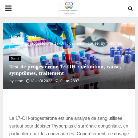
PRIMARY
MENU
Home
Santé
Test de progestérone 17-OH : définition, cause, symptômes,
traitement
Santé
Test de progestérone 17-OH : définition, cause,
symptômes, traitement
by
Irene
18 août 2022
0
2897
La 17-OH-progestérone est une analyse de sang utilisée
surtout pour dépister l’hyperplasie surrénale congénitale, en
particulier chez les nouveau-nés. Concrètement, ce dosage