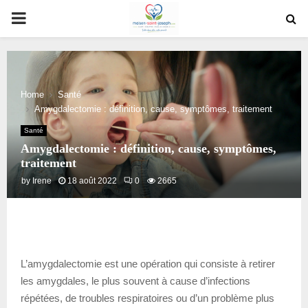
PRIMARY
MENU
Home
Santé
Amygdalectomie : définition, cause, symptômes, traitement
Santé
Amygdalectomie : définition, cause, symptômes,
traitement
by
Irene
18 août 2022
0
2665
L’amygdalectomie est une opération qui consiste à retirer
les amygdales, le plus souvent à cause d’infections
répétées, de troubles respiratoires ou d’un problème plus