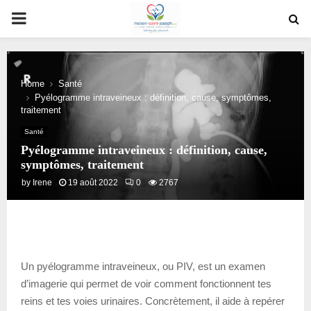
PRIMARY
MENU
Home
Santé
Pyélogramme intraveineux : définition, cause, symptômes,
traitement
Santé
Pyélogramme intraveineux : définition, cause,
symptômes, traitement
by
Irene
19 août 2022
0
2767
Un pyélogramme intraveineux, ou PIV, est un examen
d’imagerie qui permet de voir comment fonctionnent tes
reins et tes voies urinaires. Concrètement, il aide à repérer