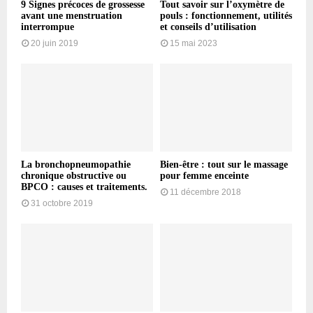
9 Signes précoces de grossesse
Tout savoir sur l’oxymètre de
avant une menstruation
pouls : fonctionnement, utilités
interrompue
et conseils d’utilisation
20 juin 2019
15 mai 2023
La bronchopneumopathie
Bien-être : tout sur le massage
chronique obstructive ou
pour femme enceinte
BPCO : causes et traitements.
11 décembre 2018
31 octobre 2019