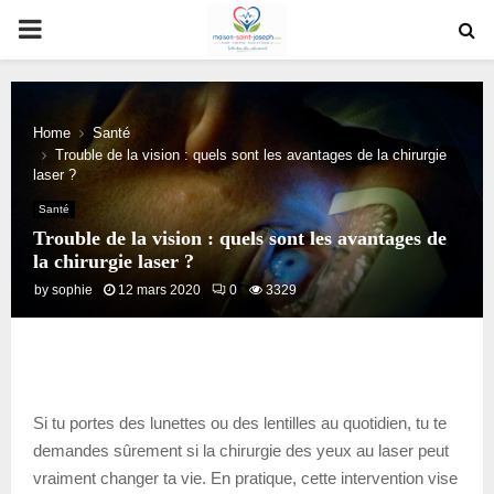
PRIMARY
MENU
Home
Santé
Trouble de la vision : quels sont les avantages de la chirurgie
laser ?
Santé
Trouble de la vision : quels sont les avantages de
la chirurgie laser ?
by
sophie
12 mars 2020
0
3329
Si tu portes des lunettes ou des lentilles au quotidien, tu te
demandes sûrement si la chirurgie des yeux au laser peut
vraiment changer ta vie. En pratique, cette intervention vise