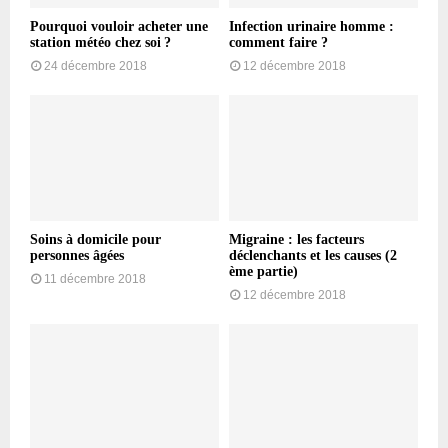
Pourquoi vouloir acheter une
Infection urinaire homme :
station météo chez soi ?
comment faire ?
24 décembre 2018
12 décembre 2018
Soins à domicile pour
Migraine : les facteurs
personnes âgées
déclenchants et les causes (2
ème partie)
11 décembre 2018
12 décembre 2018